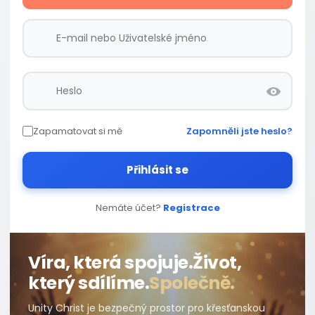
Zapamatovat si mě
Zapomněli jste heslo?
Přihlásit se
Nemáte účet?
Registrace
Víra, která spojuje.
Život,
který sdílíme.
Společně.
Unity Christ je bezpečný prostor pro křesťanskou