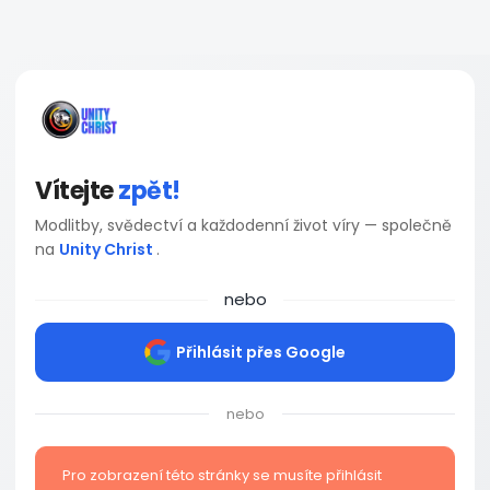
Vítejte
zpět!
Modlitby, svědectví a každodenní život víry — společně
na
Unity Christ
.
nebo
Přihlásit přes Google
nebo
Pro zobrazení této stránky se musíte přihlásit