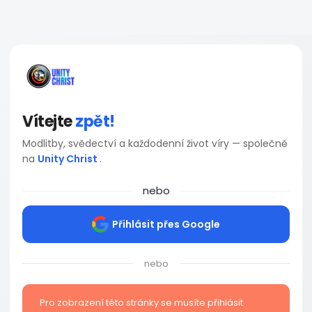
Vítejte
zpět!
Modlitby, svědectví a každodenní život víry — společně
na
Unity Christ
.
nebo
Přihlásit přes Google
nebo
Pro zobrazení této stránky se musíte přihlásit