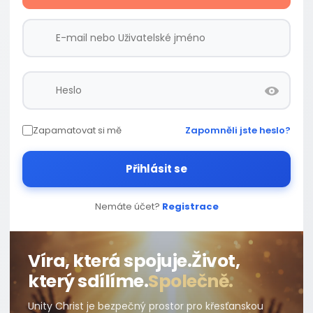
Zapamatovat si mě
Zapomněli jste heslo?
Přihlásit se
Nemáte účet?
Registrace
Víra, která spojuje.
Život,
který sdílíme.
Společně.
Unity Christ je bezpečný prostor pro křesťanskou