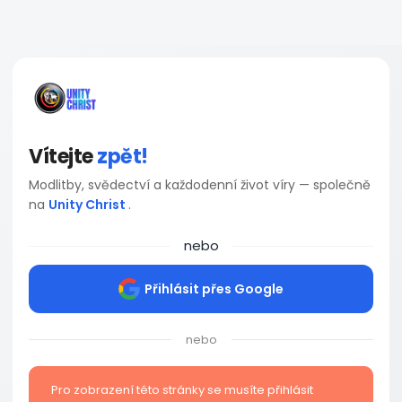
Vítejte
zpět!
Modlitby, svědectví a každodenní život víry — společně
na
Unity Christ
.
nebo
Přihlásit přes Google
nebo
Pro zobrazení této stránky se musíte přihlásit