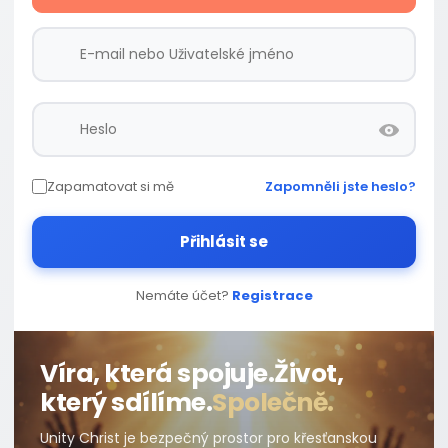
Zapamatovat si mě
Zapomněli jste heslo?
Přihlásit se
Nemáte účet?
Registrace
Víra, která spojuje.
Život,
který sdílíme.
Společně.
Unity Christ je bezpečný prostor pro křesťanskou