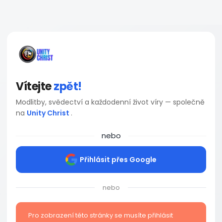
Vítejte
zpět!
Modlitby, svědectví a každodenní život víry — společně
na
Unity Christ
.
nebo
Přihlásit přes Google
nebo
Pro zobrazení této stránky se musíte přihlásit