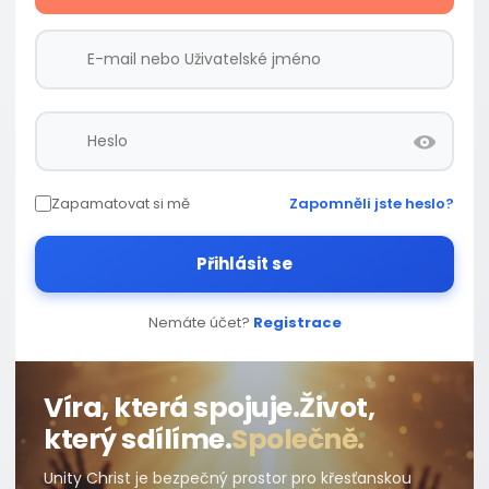
Zapamatovat si mě
Zapomněli jste heslo?
Přihlásit se
Nemáte účet?
Registrace
Víra, která spojuje.
Život,
který sdílíme.
Společně.
Unity Christ je bezpečný prostor pro křesťanskou