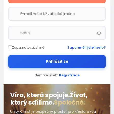
Zapamatovat si mě
Zapomněli jste heslo?
Přihlásit se
Nemáte účet?
Registrace
Víra, která spojuje.
Život,
který sdílíme.
Společně.
Unity Christ je bezpečný prostor pro křesťanskou