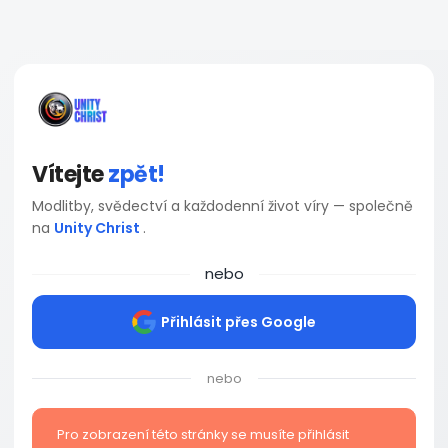
Vítejte
zpět!
Modlitby, svědectví a každodenní život víry — společně
na
Unity Christ
.
nebo
Přihlásit přes Google
nebo
Pro zobrazení této stránky se musíte přihlásit