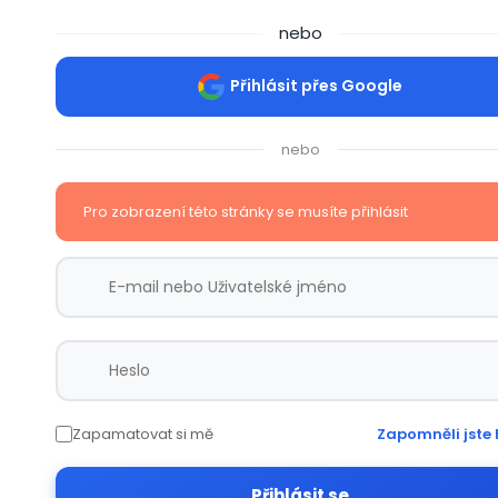
nebo
Přihlásit přes Google
nebo
Pro zobrazení této stránky se musíte přihlásit
Zapamatovat si mě
Zapomněli jste 
Přihlásit se