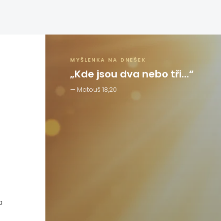
MYŠLENKA NA DNEŠEK
„Kde jsou dva nebo tři…“
Matouš 18,20
a