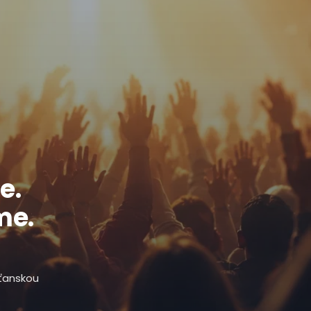
e.
me.
sťanskou