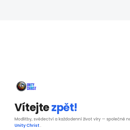
Vítejte
zpět!
Modlitby, svědectví a každodenní život víry — společně n
Unity Christ
.