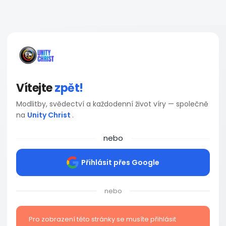
Vítejte
zpět!
Modlitby, svědectví a každodenní život víry — společně
na
Unity Christ
.
nebo
Přihlásit přes Google
nebo
Pro zobrazení této stránky se musíte přihlásit