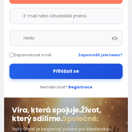
Zapamatovat si mě
Zapomněli jste heslo?
Přihlásit se
Nemáte účet?
Registrace
Víra, která spojuje.
Život,
který sdílíme.
Společně.
Unity Christ je bezpečný prostor pro křesťanskou