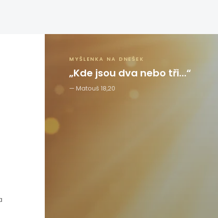
MYŠLENKA NA DNEŠEK
„Kde jsou dva nebo tři…“
Matouš 18,20
a