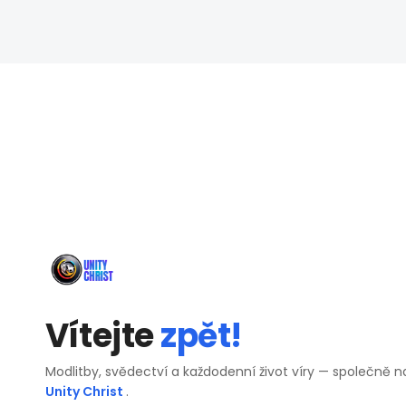
Vítejte
zpět!
Modlitby, svědectví a každodenní život víry — společně n
Unity Christ
.