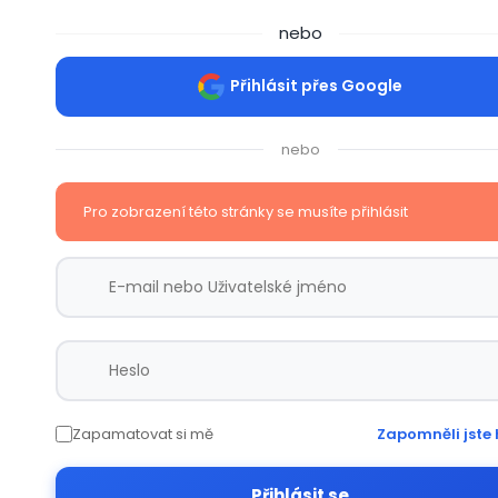
nebo
Přihlásit přes Google
nebo
Pro zobrazení této stránky se musíte přihlásit
Zapamatovat si mě
Zapomněli jste 
Přihlásit se