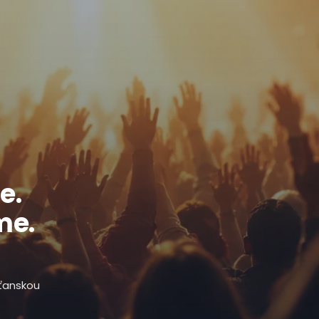
e.
me.
sťanskou