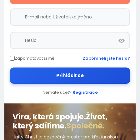
Zapamatovat si mě
Zapomněli jste heslo?
Přihlásit se
Nemáte účet?
Registrace
Víra, která spojuje.
Život,
který sdílíme.
Společně.
Unity Christ je bezpečný prostor pro křesťanskou