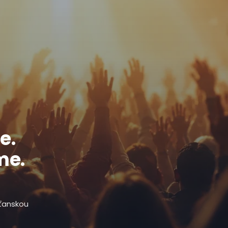
e.
me.
sťanskou