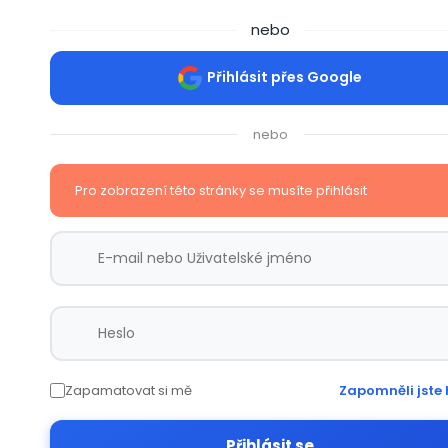
nebo
Přihlásit přes Google
nebo
Pro zobrazení této stránky se musíte přihlásit
Zapamatovat si mě
Zapomněli jste 
Přihlásit se