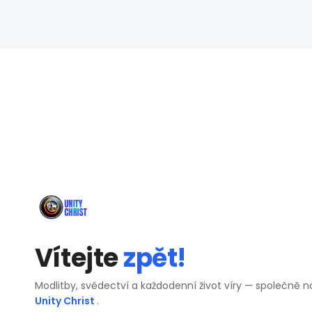
Vítejte
zpět!
Modlitby, svědectví a každodenní život víry — společně n
Unity Christ
.