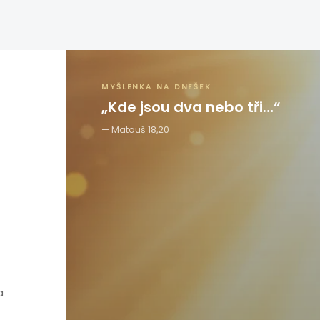
MYŠLENKA NA DNEŠEK
„Kde jsou dva nebo tři…“
Matouš 18,20
a