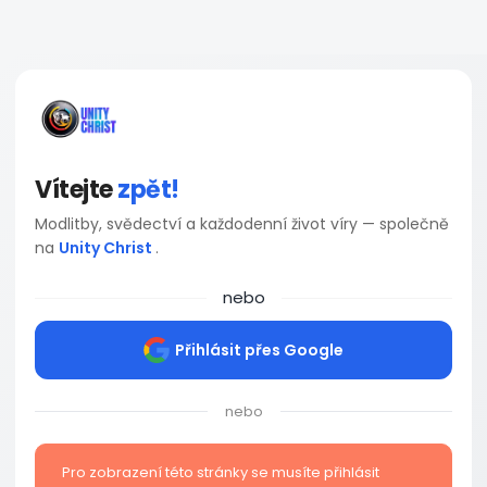
Vítejte
zpět!
Modlitby, svědectví a každodenní život víry — společně
na
Unity Christ
.
nebo
Přihlásit přes Google
nebo
Pro zobrazení této stránky se musíte přihlásit