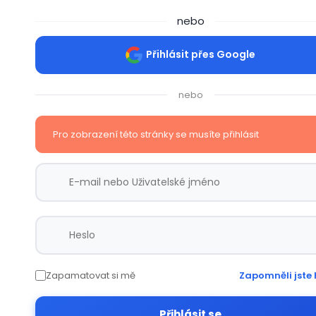
nebo
Přihlásit přes Google
nebo
Pro zobrazení této stránky se musíte přihlásit
Zapamatovat si mě
Zapomněli jste 
Přihlásit se