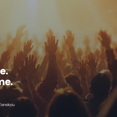
e.
me.
sťanskou