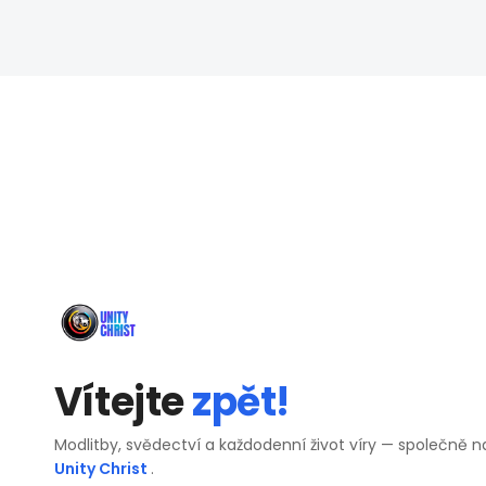
Vítejte
zpět!
Modlitby, svědectví a každodenní život víry — společně n
Unity Christ
.