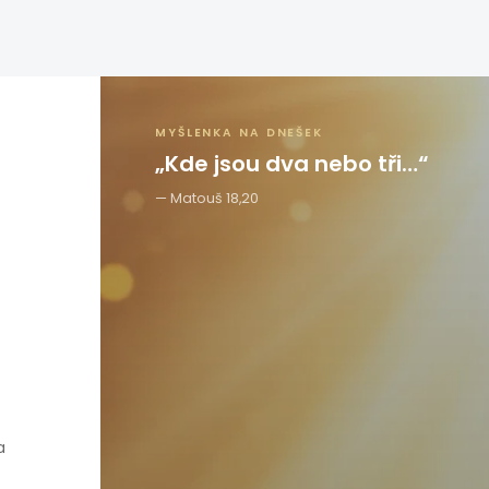
MYŠLENKA NA DNEŠEK
„Kde jsou dva nebo tři…“
Matouš 18,20
a