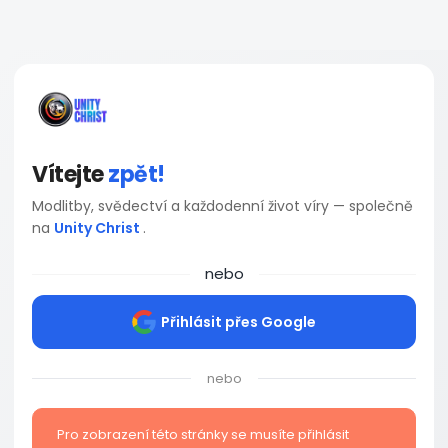
Vítejte
zpět!
Modlitby, svědectví a každodenní život víry — společně
na
Unity Christ
.
nebo
Přihlásit přes Google
nebo
Pro zobrazení této stránky se musíte přihlásit