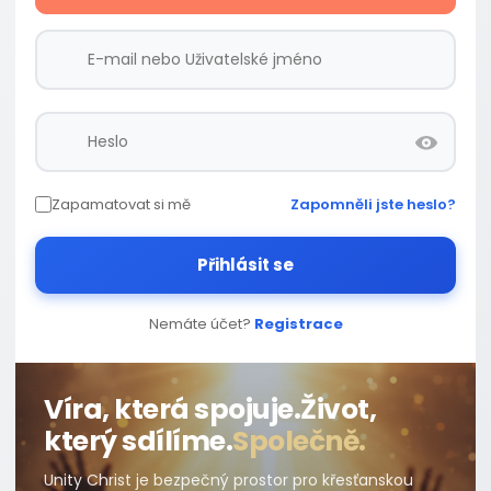
Zapamatovat si mě
Zapomněli jste heslo?
Přihlásit se
Nemáte účet?
Registrace
Víra, která spojuje.
Život,
který sdílíme.
Společně.
Unity Christ je bezpečný prostor pro křesťanskou