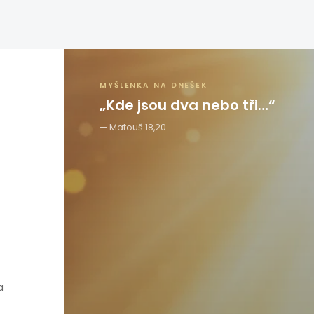
MYŠLENKA NA DNEŠEK
„Kde jsou dva nebo tři…“
Matouš 18,20
a