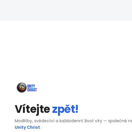
Vítejte
zpět!
Modlitby, svědectví a každodenní život víry — společně n
Unity Christ
.