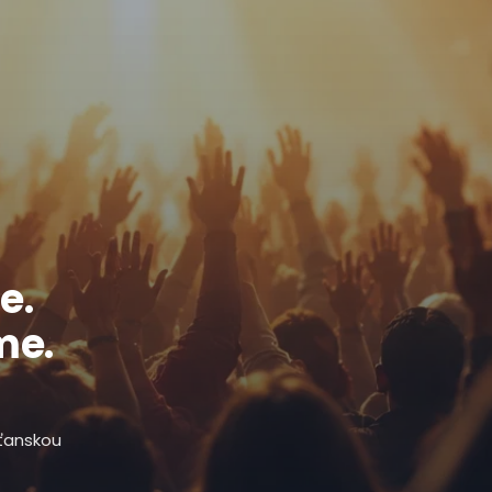
e.
me.
sťanskou