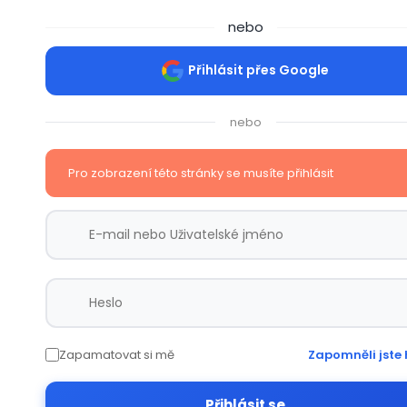
nebo
Přihlásit přes Google
nebo
Pro zobrazení této stránky se musíte přihlásit
Zapamatovat si mě
Zapomněli jste 
Přihlásit se