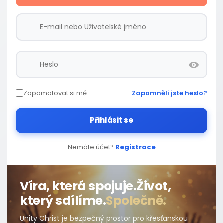
Zapamatovat si mě
Zapomněli jste heslo?
Přihlásit se
Nemáte účet?
Registrace
Víra, která spojuje.
Život,
který sdílíme.
Společně.
Unity Christ je bezpečný prostor pro křesťanskou