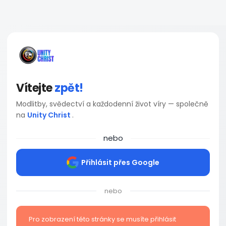
Vítejte
zpět!
Modlitby, svědectví a každodenní život víry — společně
na
Unity Christ
.
nebo
Přihlásit přes Google
nebo
Pro zobrazení této stránky se musíte přihlásit