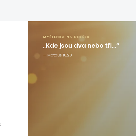
MYŠLENKA NA DNEŠEK
„Kde jsou dva nebo tři…“
Matouš 18,20
a