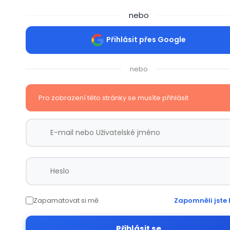
nebo
Přihlásit přes Google
nebo
Pro zobrazení této stránky se musíte přihlásit
Zapamatovat si mě
Zapomněli jste 
Přihlásit se