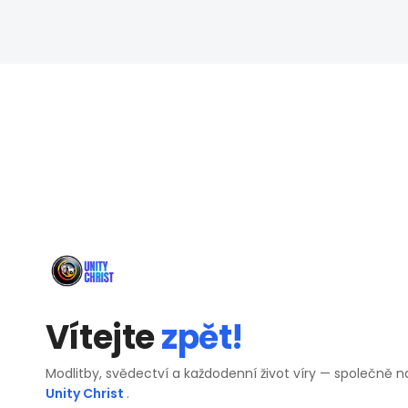
Vítejte
zpět!
Modlitby, svědectví a každodenní život víry — společně n
Unity Christ
.