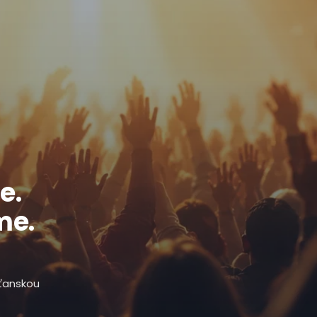
e.
me.
sťanskou