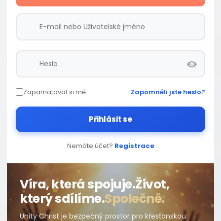
Zapamatovat si mě
Zapomněli jste heslo?
Přihlásit se
Nemáte účet?
Registrace
Víra, která spojuje.
Život,
který sdílíme.
Společně.
Unity Christ je bezpečný prostor pro křesťanskou