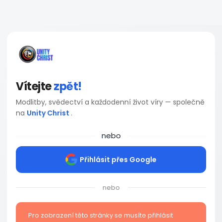
Vítejte
zpět!
Modlitby, svědectví a každodenní život víry — společně
na
Unity Christ
.
nebo
Přihlásit přes Google
nebo
Pro zobrazení této stránky se musíte přihlásit