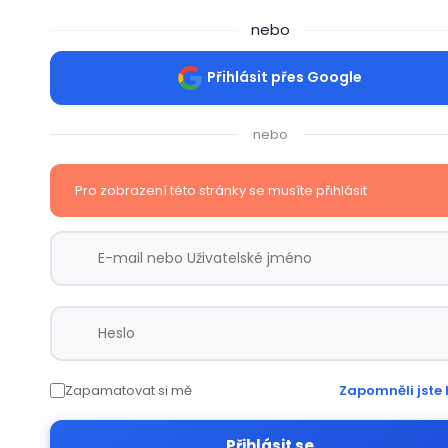
nebo
Přihlásit přes Google
nebo
Pro zobrazení této stránky se musíte přihlásit
Zapamatovat si mě
Zapomněli jste 
Přihlásit se