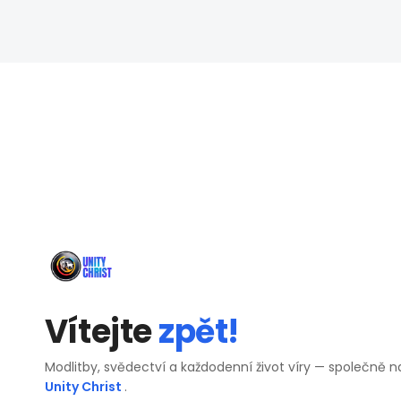
Vítejte
zpět!
Modlitby, svědectví a každodenní život víry — společně n
Unity Christ
.