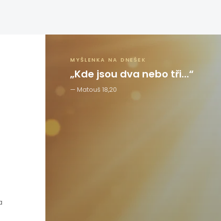
MYŠLENKA NA DNEŠEK
„Kde jsou dva nebo tři…“
Matouš 18,20
a