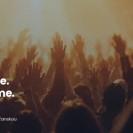
e.
me.
sťanskou