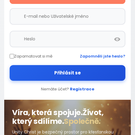
Zapamatovat si mě
Zapomněli jste heslo?
Přihlásit se
Nemáte účet?
Registrace
Víra, která spojuje.
Život,
který sdílíme.
Společně.
Unity Christ je bezpečný prostor pro křesťanskou