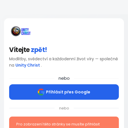
Vítejte
zpět!
Modlitby, svědectví a každodenní život víry — společně
na
Unity Christ
.
nebo
Přihlásit přes Google
nebo
Pro zobrazení této stránky se musíte přihlásit