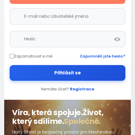
Zapamatovat si mě
Zapomněli jste heslo?
Přihlásit se
Nemáte účet?
Registrace
Víra, která spojuje.
Život,
který sdílíme.
Společně.
Unity Christ je bezpečný prostor pro křesťanskou