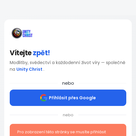
Vítejte
zpět!
Modlitby, svědectví a každodenní život víry — společně
na
Unity Christ
.
nebo
Přihlásit přes Google
nebo
Pro zobrazení této stránky se musíte přihlásit