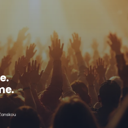
e.
me.
sťanskou