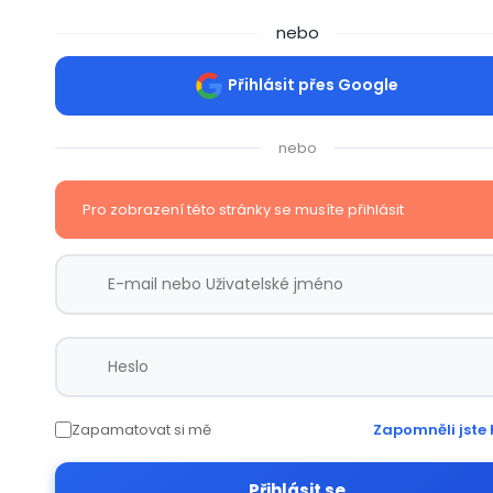
nebo
Přihlásit přes Google
nebo
Pro zobrazení této stránky se musíte přihlásit
Zapamatovat si mě
Zapomněli jste 
Přihlásit se