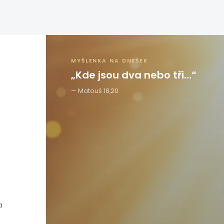
MYŠLENKA NA DNEŠEK
„Kde jsou dva nebo tři…“
Matouš 18,20
a