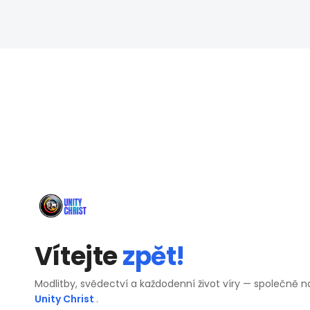
Vítejte
zpět!
Modlitby, svědectví a každodenní život víry — společně n
Unity Christ
.