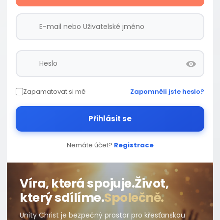
Zapamatovat si mě
Zapomněli jste heslo?
Přihlásit se
Nemáte účet?
Registrace
Víra, která spojuje.
Život,
který sdílíme.
Společně.
Unity Christ je bezpečný prostor pro křesťanskou