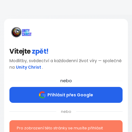
Vítejte
zpět!
Modlitby, svědectví a každodenní život víry — společně
na
Unity Christ
.
nebo
Přihlásit přes Google
nebo
Pro zobrazení této stránky se musíte přihlásit