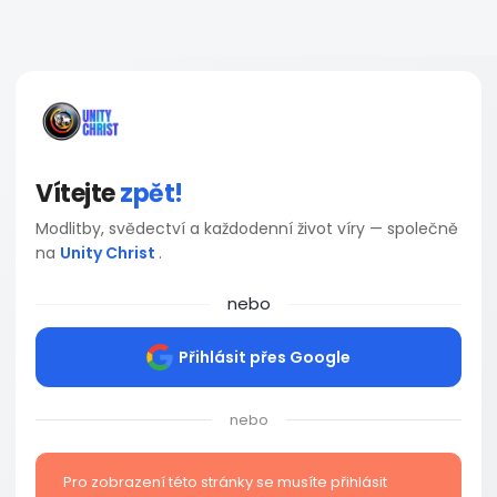
Vítejte
zpět!
Modlitby, svědectví a každodenní život víry — společně
na
Unity Christ
.
nebo
Přihlásit přes Google
nebo
Pro zobrazení této stránky se musíte přihlásit