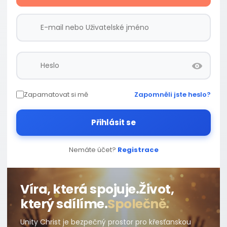
Zapamatovat si mě
Zapomněli jste heslo?
Přihlásit se
Nemáte účet?
Registrace
Víra, která spojuje.
Život,
který sdílíme.
Společně.
Unity Christ je bezpečný prostor pro křesťanskou