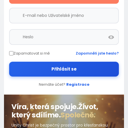
Zapamatovat si mě
Zapomněli jste heslo?
Přihlásit se
Nemáte účet?
Registrace
Víra, která spojuje.
Život,
který sdílíme.
Společně.
Unity Christ je bezpečný prostor pro křesťanskou