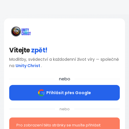
Vítejte
zpět!
Modlitby, svědectví a každodenní život víry — společně
na
Unity Christ
.
nebo
Přihlásit přes Google
nebo
Pro zobrazení této stránky se musíte přihlásit