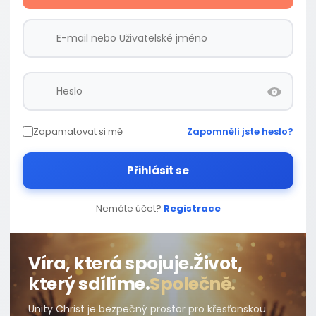
Zapamatovat si mě
Zapomněli jste heslo?
Přihlásit se
Nemáte účet?
Registrace
Víra, která spojuje.
Život,
který sdílíme.
Společně.
Unity Christ je bezpečný prostor pro křesťanskou