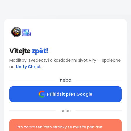
Vítejte
zpět!
Modlitby, svědectví a každodenní život víry — společně
na
Unity Christ
.
nebo
Přihlásit přes Google
nebo
Pro zobrazení této stránky se musíte přihlásit