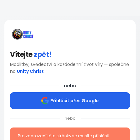
Vítejte
zpět!
Modlitby, svědectví a každodenní život víry — společně
na
Unity Christ
.
nebo
Přihlásit přes Google
nebo
Pro zobrazení této stránky se musíte přihlásit