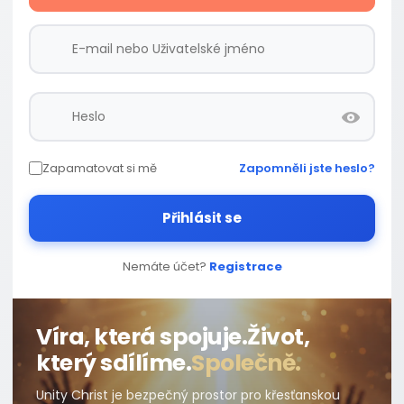
Zapamatovat si mě
Zapomněli jste heslo?
Přihlásit se
Nemáte účet?
Registrace
Víra, která spojuje.
Život,
který sdílíme.
Společně.
Unity Christ je bezpečný prostor pro křesťanskou