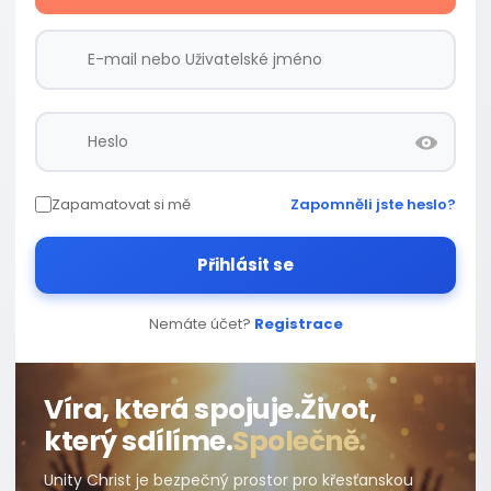
Zapamatovat si mě
Zapomněli jste heslo?
Přihlásit se
Nemáte účet?
Registrace
Víra, která spojuje.
Život,
který sdílíme.
Společně.
Unity Christ je bezpečný prostor pro křesťanskou