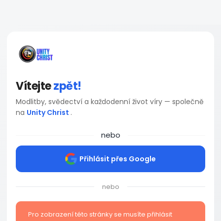
Vítejte
zpět!
Modlitby, svědectví a každodenní život víry — společně
na
Unity Christ
.
nebo
Přihlásit přes Google
nebo
Pro zobrazení této stránky se musíte přihlásit