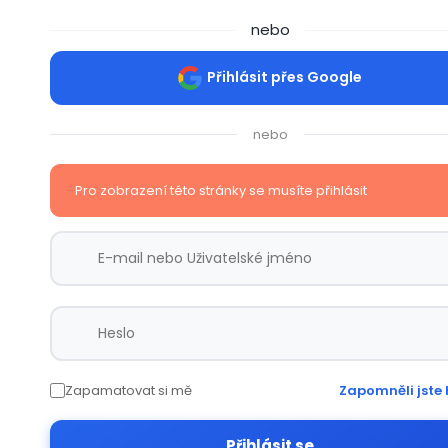
nebo
Přihlásit přes Google
nebo
Pro zobrazení této stránky se musíte přihlásit
Zapamatovat si mě
Zapomněli jste 
Přihlásit se