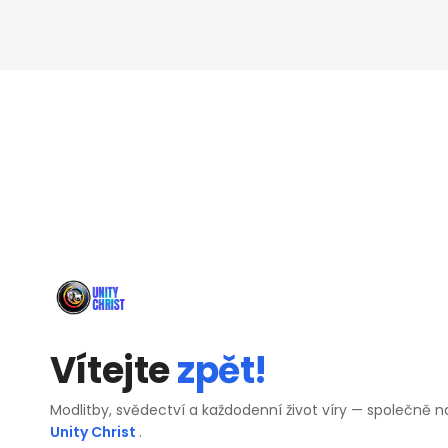
Vítejte
zpět!
Modlitby, svědectví a každodenní život víry — společně n
Unity Christ
.