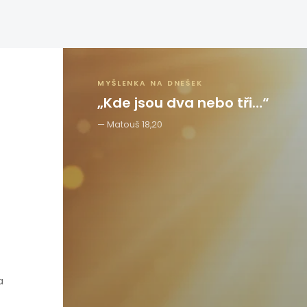
MYŠLENKA NA DNEŠEK
„Kde jsou dva nebo tři…“
Matouš 18,20
a