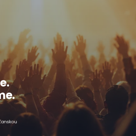
e.
me.
sťanskou