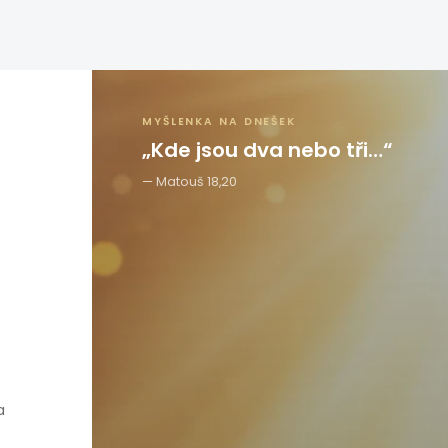
MYŠLENKA NA DNEŠEK
„Kde jsou dva nebo tři…“
Matouš 18,20
a