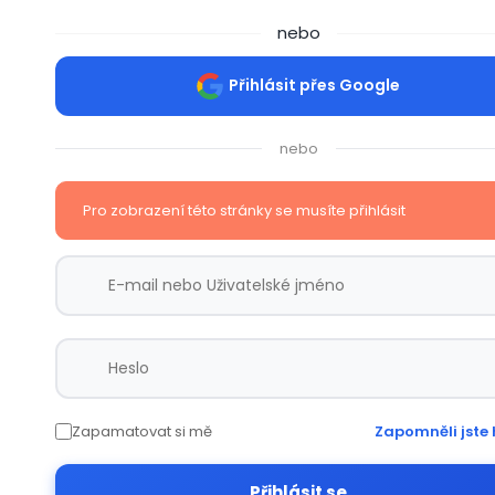
nebo
Přihlásit přes Google
nebo
Pro zobrazení této stránky se musíte přihlásit
Zapamatovat si mě
Zapomněli jste 
Přihlásit se