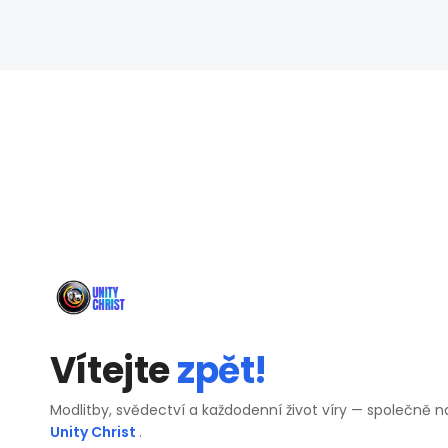
Vítejte
zpět!
Modlitby, svědectví a každodenní život víry — společně n
Unity Christ
.