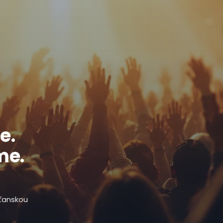
e.
me.
sťanskou