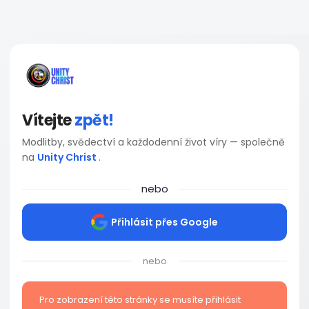
Vítejte
zpět!
Modlitby, svědectví a každodenní život víry — společně
na
Unity Christ
.
nebo
Přihlásit přes Google
nebo
Pro zobrazení této stránky se musíte přihlásit