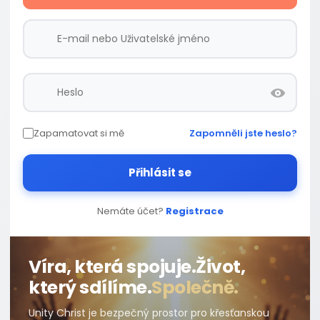
Zapamatovat si mě
Zapomněli jste heslo?
Přihlásit se
Nemáte účet?
Registrace
Víra, která spojuje.
Život,
který sdílíme.
Společně.
Unity Christ je bezpečný prostor pro křesťanskou