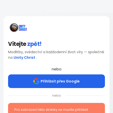
Vítejte
zpět!
Modlitby, svědectví a každodenní život víry — společně
na
Unity Christ
.
nebo
Přihlásit přes Google
nebo
Pro zobrazení této stránky se musíte přihlásit