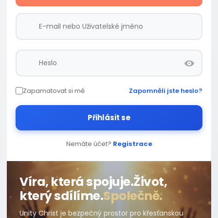
Zapamatovat si mě
Zapomněli jste heslo?
Přihlásit se
Nemáte účet?
Registrace
Víra, která spojuje.
Život,
který sdílíme.
Společně.
Unity Christ je bezpečný prostor pro křesťanskou