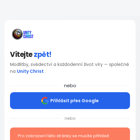
Vítejte
zpět!
Modlitby, svědectví a každodenní život víry — společně
na
Unity Christ
.
nebo
Přihlásit přes Google
nebo
Pro zobrazení této stránky se musíte přihlásit