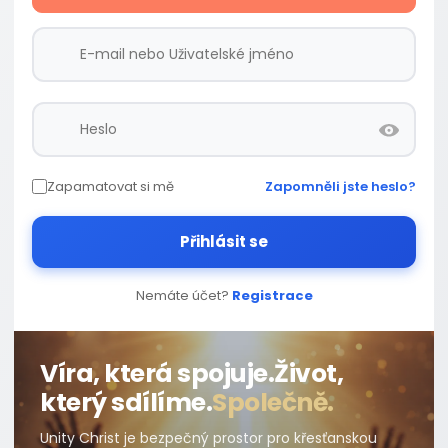
Zapamatovat si mě
Zapomněli jste heslo?
Přihlásit se
Nemáte účet?
Registrace
Víra, která spojuje.
Život,
který sdílíme.
Společně.
Unity Christ je bezpečný prostor pro křesťanskou