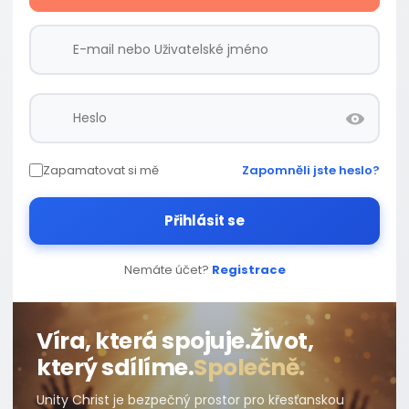
Zapamatovat si mě
Zapomněli jste heslo?
Přihlásit se
Nemáte účet?
Registrace
Víra, která spojuje.
Život,
který sdílíme.
Společně.
Unity Christ je bezpečný prostor pro křesťanskou