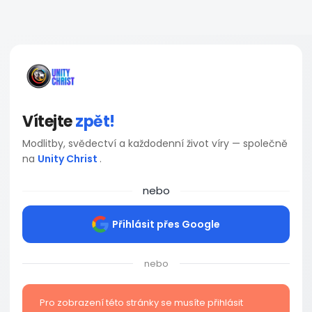
Vítejte
zpět!
Modlitby, svědectví a každodenní život víry — společně
na
Unity Christ
.
nebo
Přihlásit přes Google
nebo
Pro zobrazení této stránky se musíte přihlásit