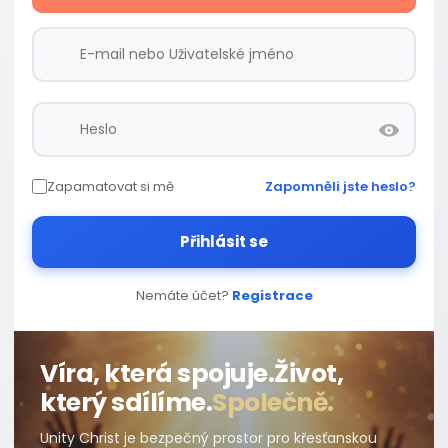
Zapamatovat si mě
Zapomněli jste heslo?
Přihlásit se
Nemáte účet?
Registrace
Víra, která spojuje.
Život,
který sdílíme.
Společně.
Unity Christ je bezpečný prostor pro křesťanskou