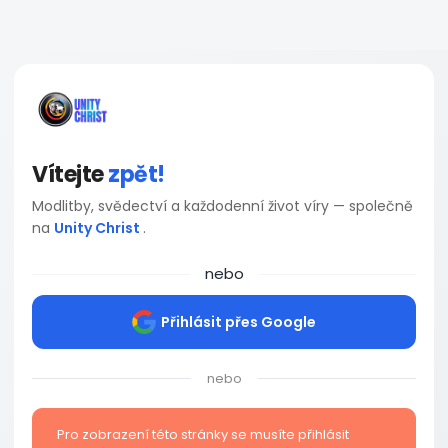
Vítejte
zpět!
Modlitby, svědectví a každodenní život víry — společně
na
Unity Christ
.
nebo
Přihlásit přes Google
nebo
Pro zobrazení této stránky se musíte přihlásit