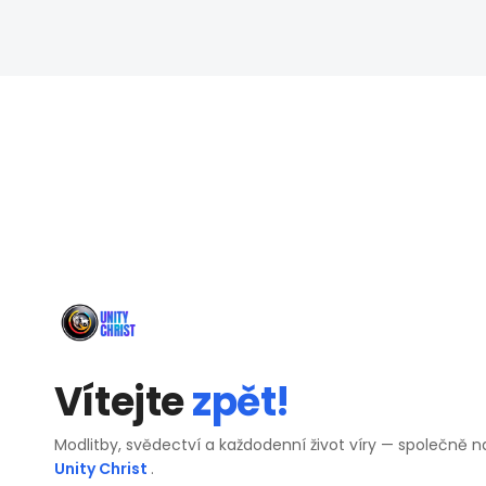
Vítejte
zpět!
Modlitby, svědectví a každodenní život víry — společně n
Unity Christ
.