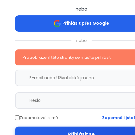
nebo
Přihlásit přes Google
nebo
Pro zobrazení této stránky se musíte přihlásit
Zapamatovat si mě
Zapomněli jste 
Přihlásit se