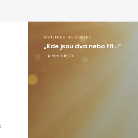
MYŠLENKA NA DNEŠEK
„Kde jsou dva nebo tři…“
Matouš 18,20
a