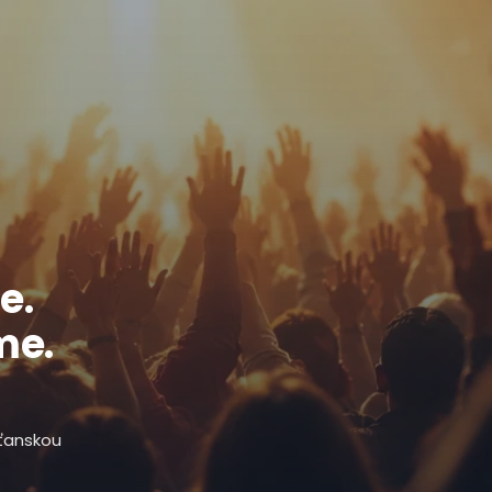
e.
me.
sťanskou