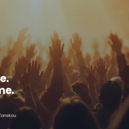
e.
me.
sťanskou