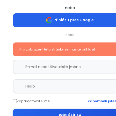
nebo
Přihlásit přes Google
nebo
Pro zobrazení této stránky se musíte přihlásit
Zapamatovat si mě
Zapomněli jste 
Přihlásit se