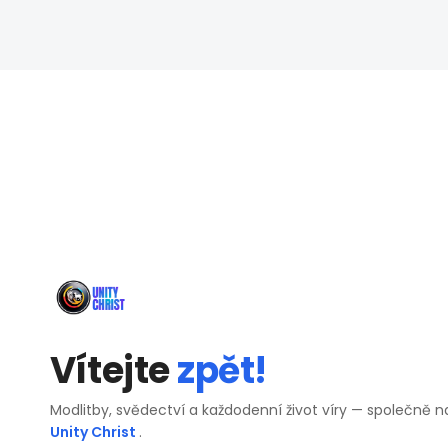
Vítejte
zpět!
Modlitby, svědectví a každodenní život víry — společně n
Unity Christ
.