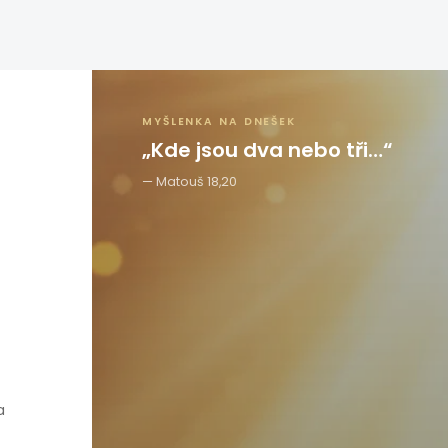
MYŠLENKA NA DNEŠEK
„Kde jsou dva nebo tři…“
Matouš 18,20
a