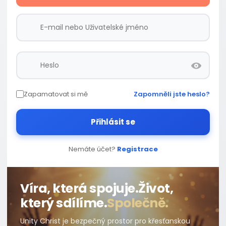
Zapamatovat si mě
Zapomněli jste heslo?
Přihlásit se
Nemáte účet?
Registrace
Víra, která spojuje.
Život,
který sdílíme.
Společně.
Unity Christ je bezpečný prostor pro křesťanskou