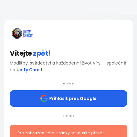
Vítejte
zpět!
Modlitby, svědectví a každodenní život víry — společně
na
Unity Christ
.
nebo
Přihlásit přes Google
nebo
Pro zobrazení této stránky se musíte přihlásit