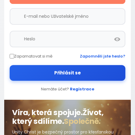
Zapamatovat si mě
Zapomněli jste heslo?
Přihlásit se
Nemáte účet?
Registrace
Víra, která spojuje.
Život,
který sdílíme.
Společně.
Unity Christ je bezpečný prostor pro křesťanskou