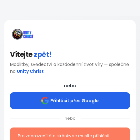
Vítejte
zpět!
Modlitby, svědectví a každodenní život víry — společně
na
Unity Christ
.
nebo
Přihlásit přes Google
nebo
Pro zobrazení této stránky se musíte přihlásit