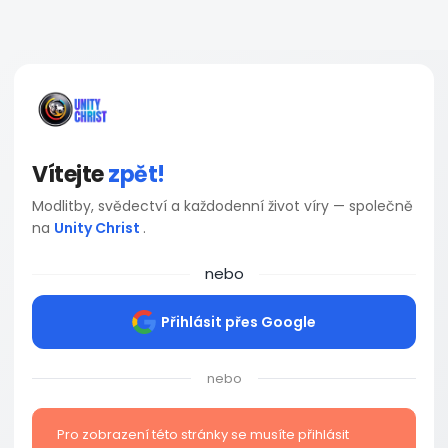
Vítejte
zpět!
Modlitby, svědectví a každodenní život víry — společně
na
Unity Christ
.
nebo
Přihlásit přes Google
nebo
Pro zobrazení této stránky se musíte přihlásit