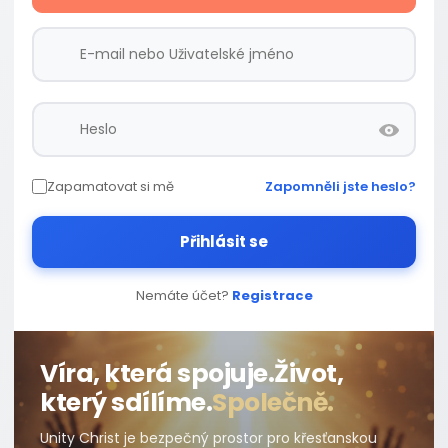
Zapamatovat si mě
Zapomněli jste heslo?
Přihlásit se
Nemáte účet?
Registrace
Víra, která spojuje.
Život,
který sdílíme.
Společně.
Unity Christ je bezpečný prostor pro křesťanskou