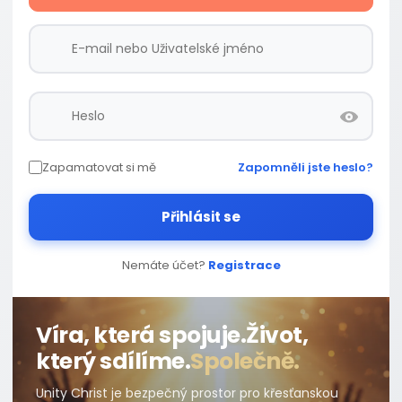
Zapamatovat si mě
Zapomněli jste heslo?
Přihlásit se
Nemáte účet?
Registrace
Víra, která spojuje.
Život,
který sdílíme.
Společně.
Unity Christ je bezpečný prostor pro křesťanskou