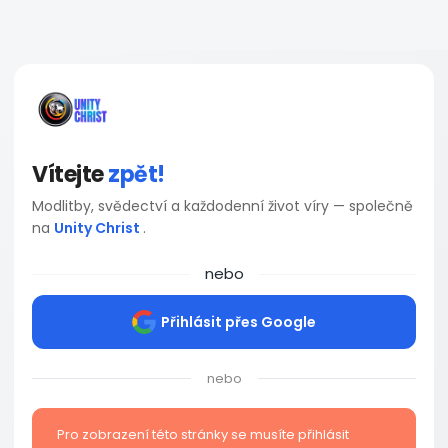
Vítejte
zpět!
Modlitby, svědectví a každodenní život víry — společně
na
Unity Christ
.
nebo
Přihlásit přes Google
nebo
Pro zobrazení této stránky se musíte přihlásit