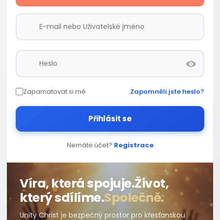
Zapamatovat si mě
Zapomněli jste heslo?
Přihlásit se
Nemáte účet?
Registrace
Víra, která spojuje.
Život,
který sdílíme.
Společně.
Unity Christ je bezpečný prostor pro křesťanskou