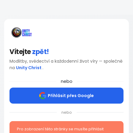
Vítejte
zpět!
Modlitby, svědectví a každodenní život víry — společně
na
Unity Christ
.
nebo
Přihlásit přes Google
nebo
Pro zobrazení této stránky se musíte přihlásit