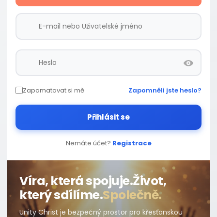
Zapamatovat si mě
Zapomněli jste heslo?
Přihlásit se
Nemáte účet?
Registrace
Víra, která spojuje.
Život,
který sdílíme.
Společně.
Unity Christ je bezpečný prostor pro křesťanskou