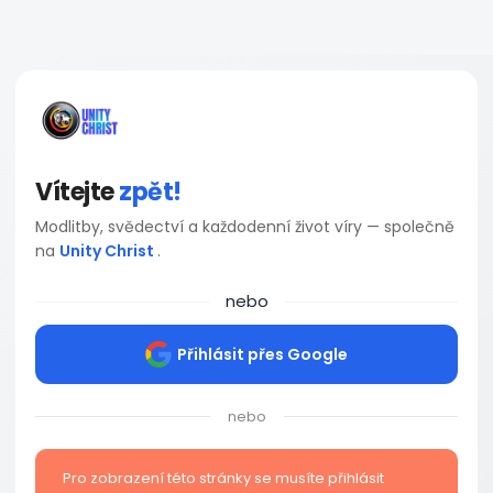
Vítejte
zpět!
Modlitby, svědectví a každodenní život víry — společně
na
Unity Christ
.
nebo
Přihlásit přes Google
nebo
Pro zobrazení této stránky se musíte přihlásit