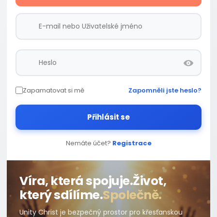
Zapamatovat si mě
Zapomněli jste heslo?
Přihlásit se
Nemáte účet?
Registrace
Víra, která spojuje.
Život,
který sdílíme.
Společně.
Unity Christ je bezpečný prostor pro křesťanskou