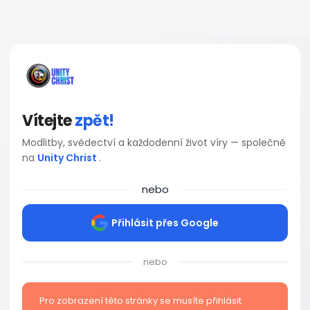
Vítejte
zpět!
Modlitby, svědectví a každodenní život víry — společně
na
Unity Christ
.
nebo
Přihlásit přes Google
nebo
Pro zobrazení této stránky se musíte přihlásit