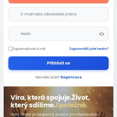
Zapamatovat si mě
Zapomněli jste heslo?
Přihlásit se
Nemáte účet?
Registrace
Víra, která spojuje.
Život,
který sdílíme.
Společně.
Unity Christ je bezpečný prostor pro křesťanskou