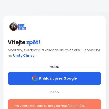
Vítejte
zpět!
Modlitby, svědectví a každodenní život víry — společně
na
Unity Christ
.
nebo
Přihlásit přes Google
nebo
Pro zobrazení této stránky se musíte přihlásit