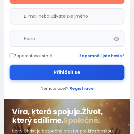
Zapamatovat si mě
Zapomněli jste heslo?
Přihlásit se
Nemáte účet?
Registrace
Víra, která spojuje.
Život,
který sdílíme.
Společně.
Unity Christ je bezpečný prostor pro křesťanskou