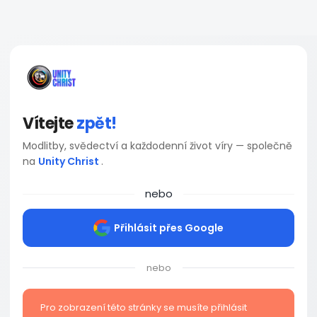
Vítejte
zpět!
Modlitby, svědectví a každodenní život víry — společně
na
Unity Christ
.
nebo
Přihlásit přes Google
nebo
Pro zobrazení této stránky se musíte přihlásit