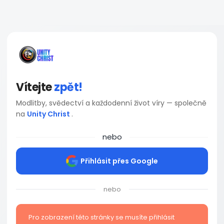
Vítejte
zpět!
Modlitby, svědectví a každodenní život víry — společně
na
Unity Christ
.
nebo
Přihlásit přes Google
nebo
Pro zobrazení této stránky se musíte přihlásit