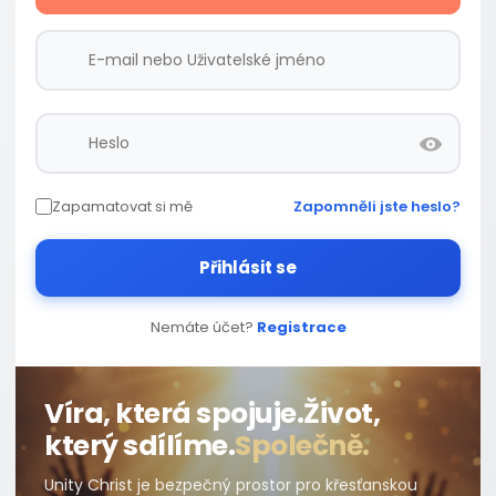
Zapamatovat si mě
Zapomněli jste heslo?
Přihlásit se
Nemáte účet?
Registrace
Víra, která spojuje.
Život,
který sdílíme.
Společně.
Unity Christ je bezpečný prostor pro křesťanskou