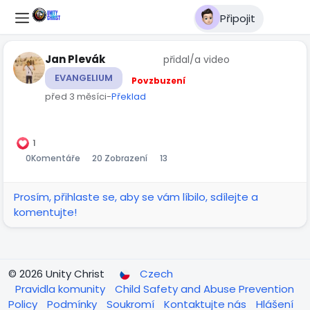
Připojit
Jan Plevák
přidal/a video
EVANGELIUM
Povzbuzení
před 3 měsíci
-
Překlad
01:13
Přehrát
Ztlumit
Settings
Obraz
Celá
v
obra
1
0
Komentáře
20 Zobrazení
13
obraze
Prosím, přihlaste se, aby se vám líbilo, sdílejte a
komentujte!
© 2026 Unity Christ
Czech
Pravidla komunity
Child Safety and Abuse Prevention
Policy
Podmínky
Soukromí
Kontaktujte nás
Hlášení